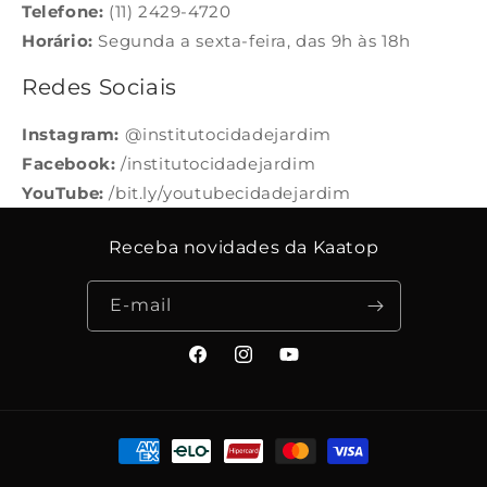
Telefone:
(11) 2429-4720
Horário:
Segunda a sexta-feira, das 9h às 18h
Redes Sociais
Instagram:
@
institutocidadejardim
Facebook:
/
institutocidadejardim
YouTube:
/
bit.ly/youtubecidadejardim
Receba novidades da Kaatop
E-mail
Facebook
Instagram
YouTube
Formas
de